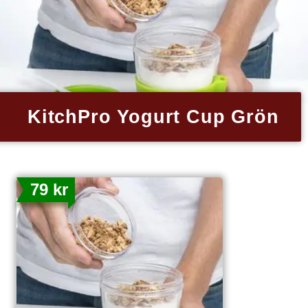
KitchPro Yogurt Cup Grön
79 kr